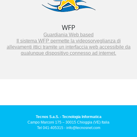
WFP
Guardiania Web based
Il sistema WFP permette la videosorveglianza di
allevamenti ittici tramite un interfaccia web accessibile da
qualunque dispositivo connesso ad internet.
Tecnos S.a.S. - Tecnologia Informatica
Campo Marconi 175 – 30015 Chioggia (VE) Italia
Tel 041-405315 -
info@tecnosnet.com