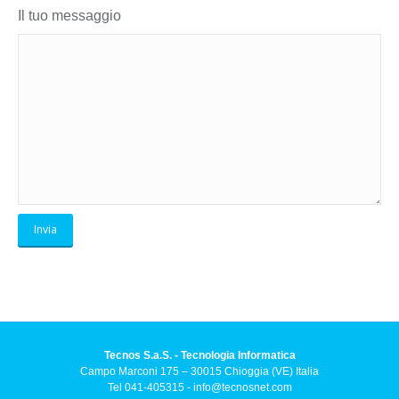
Il tuo messaggio
Tecnos S.a.S. - Tecnologia Informatica
Campo Marconi 175 – 30015 Chioggia (VE) Italia
Tel 041-405315 -
info@tecnosnet.com